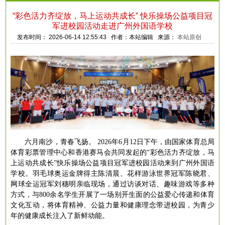
“彩色活力齐绽放，马上运动共成长” 快乐操场公益项目冠
军进校园活动走进广州外国语学校
发布时间： 2026-06-14 12:55:43 作者：本站编辑 来源：
本站原创
六月南沙，青春飞扬。
2026年6月12日下午，由国家体育总局
体育彩票管理中心和香港赛马会共同发起的“彩色活力齐绽放，马
上运动共成长”快乐操场公益项目冠军进校园活动来到广州外国语
学校。羽毛球奥运金牌得主陈清晨、花样游泳世界冠军陈晓君、
网球全运冠军刘穗明亲临现场，通过访谈对话、趣味游戏等多种
方式，与800余名学生开展了一场别开生面的公益爱心传递和体育
文化互动，将体育精神、公益力量和健康理念带进校园，为青少
年的健康成长注入了新鲜动能。