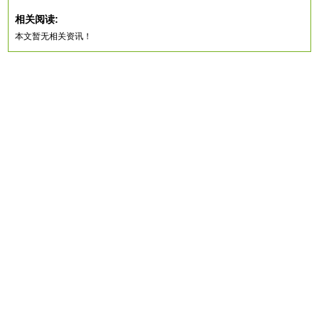
相关阅读:
本文暂无相关资讯！