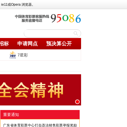
1或Opera 浏览器。
招标
申请网点
预决算公开
7星彩
重要通知
广东省体育彩票中心打击违法销售彩票举报奖励