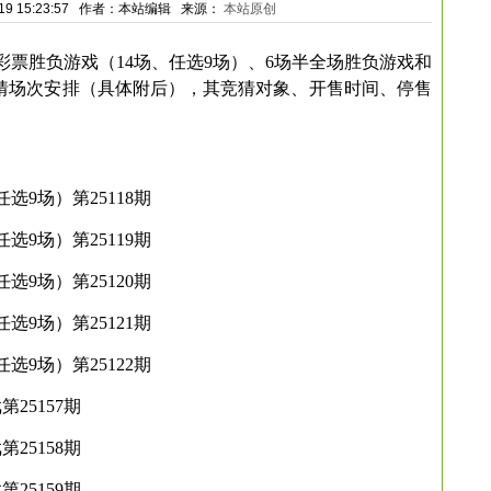
-19 15:23:57 作者：本站编辑 来源：
本站原创
球彩票胜负游戏（14场、任选9场）、6场半全场胜负游戏和
日的竞猜场次安排（具体附后），其竞猜对象、开售时间、停售
选9场）第25118期
选9场）第25119期
选9场）第25120期
选9场）第25121期
选9场）第25122期
25157期
25158期
25159期