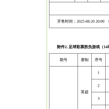
开售时间：
2025-08-20 20:
附件
2. 足球彩票胜负游戏（14
期号
赛制
序号
1
2
英超
3