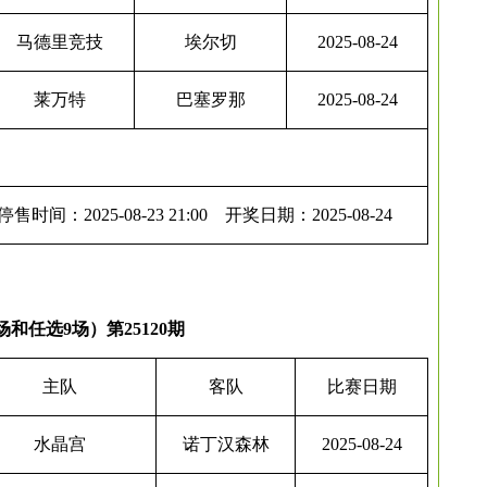
马德里竞技
埃尔切
2025-08-24
莱万特
巴塞罗那
2025-08-24
00 停售时间：2025-08-23 21:00 开奖日期：2025-08-24
场和任选9场）第25120期
主队
客队
比赛日期
水晶宫
诺丁汉森林
2025-08-24