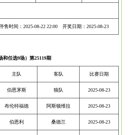
00 停售时间：2025-08-22 22:00 开奖日期：2025-08-23
场和任选9场）第25119期
主队
客队
比赛日期
伯恩茅斯
狼队
2025-08-23
布伦特福德
阿斯顿维拉
2025-08-23
伯恩利
桑德兰
2025-08-23