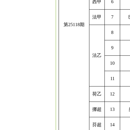
西甲
6
法甲
7
第
25118期
8
9
法乙
10
11
荷乙
12
挪超
13
芬超
14