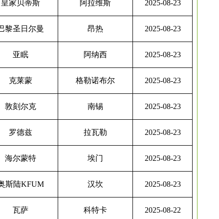
皇家贝蒂斯
阿拉维斯
2025-08-23
巴黎圣日尔曼
昂热
2025-08-23
亚眠
阿纳西
2025-08-23
克莱蒙
格勒诺布尔
2025-08-23
敦刻尔克
南锡
2025-08-23
罗德兹
拉瓦勒
2025-08-23
海尔蒙特
埃门
2025-08-23
奥斯陆
KFUM
汉坎
2025-08-23
瓦萨
科特卡
2025-08-22