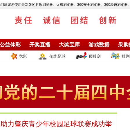
议您使用最新版的谷歌浏览器、火狐浏览器、360安全浏览器、360极速浏览器、ie1
公益体彩
开奖直播
大奖宝库
游戏数据
采购
透
竞彩
传统足球
顶呱刮
排列
彩助力肇庆青少年校园足球联赛成功举