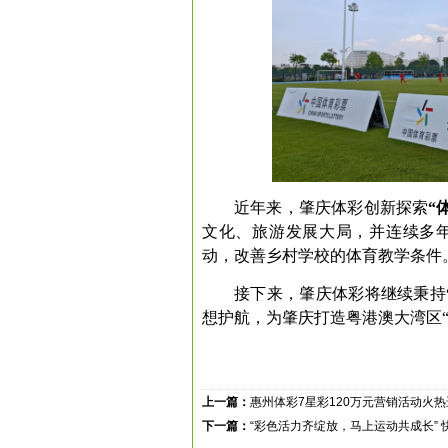
近年来，肇庆体彩创新探索
“
文化、旅游发展大局，并连续多
动，改善乡村学校的体育教学条件
接下来，肇庆体彩将继续秉持
想护航，为肇庆打造粤港澳大湾区
上一篇：
惠州体彩7星彩120万元营销活动火热
下一篇：
“彩色活力齐绽放，马上运动共成长”