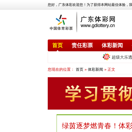
您好，广东体彩欢迎您！为了获得本网站最佳体验，我们建
首页
责任彩票
体彩新闻
超级大乐
您现在的位置：
首页
»
体彩新闻
» 正文
绿茵逐梦燃青春！体