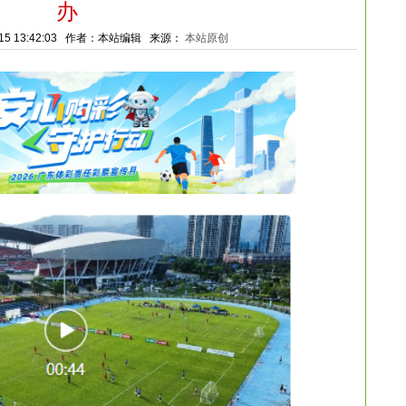
办
-15 13:42:03 作者：本站编辑 来源：
本站原创