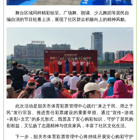
舞台区域同样精彩纷呈。广场舞、朗诵、少儿舞蹈等居民自
编自演的节目轮番上演，展现了社区群众积极向上的精神风貌。
此次活动是韶关市体育彩票管理中心践行
“来之于民、用之于
民”发行宗旨、推进责任彩票建设的重要举措。通过“宣传+游戏
+表彰+文艺”的多元形式，既普及了安心购彩知识，守护了居民购
彩权益，又弘扬了志愿精神与优良家风，丰富了社区文化生活。
下一步，韶关市体育彩票管理中心将持续开展安心购彩守护