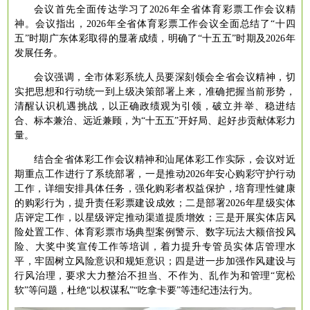
会议首先全面传达学习了
2026年全省体育彩票工作会议精
神。会议指出，2026年全省体育彩票工作会议全面总结了“十四
五”时期广东体彩取得的显著成绩，明确了“十五五”时期及2026年
发展任务。
会议强调，全市体彩系统人员要深刻领会全省会议精神，切
实把思想和行动统一到上级决策部署上来，准确把握当前形势，
清醒认识机遇挑战，以正确政绩观为引领，破立并举、稳进结
合、标本兼治、远近兼顾，为
“十五五”开好局、起好步贡献体彩力
量。
结合全省体彩工作会议精神和汕尾体彩工作实际，会议对近
期重点工作进行了系统部署，
一是
推动
2026年安心购彩守护行动
工作，详细安排具体任务，强化购彩者权益保护，培育理性健康
的购彩行为，提升责任彩票建设成效；
二是
部署
2026年星级实体
店评定工作，以星级评定推动渠道提质增效；
三是
开展实体店风
险处置工作、体育彩票市场典型案例警示、数字玩法大额倍投风
险、大奖中奖宣传工作等培训，着力提升专管员实体店管理水
平，牢固树立风险意识和规矩意识；
四是
进一步加强作风建设与
行风治理，要求大力整治不担当、不作为、乱作为和管理
“宽松
软”等
问题，杜绝
“以权谋私”“吃拿卡要”等违纪违法行为。