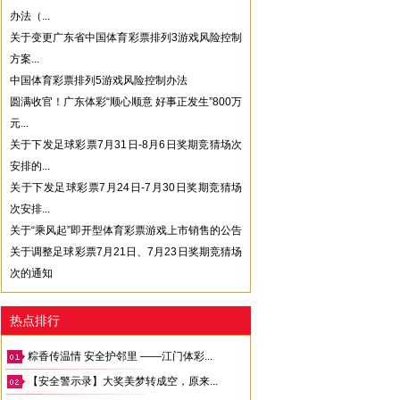
办法（...
关于变更广东省中国体育彩票排列3游戏风险控制
方案...
中国体育彩票排列5游戏风险控制办法
圆满收官！广东体彩“顺心顺意 好事正发生”800万
元...
关于下发足球彩票7月31日-8月6日奖期竞猜场次
安排的...
关于下发足球彩票7月24日-7月30日奖期竞猜场
次安排...
关于“乘风起”即开型体育彩票游戏上市销售的公告
关于调整足球彩票7月21日、7月23日奖期竞猜场
次的通知
热点排行
粽香传温情 安全护邻里 ——江门体彩...
【安全警示录】大奖美梦转成空，原来...