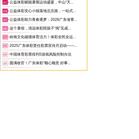
公益体彩赋能暑期运动盛宴，中山“天...
公益体彩安心小镇落地北京路，一站式...
公益体彩助力青春逐梦：2026广东省青...
这个暑假，清远体彩陪孩子“阅”见成...
岭南文化碰撞体育活力！体彩全民全运...
2025广东体彩责任彩票宣传月启动——...
中国体育彩票排列5游戏风险控制办法
圆满收官！广东体彩“顺心顺意 好事...