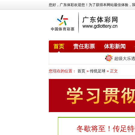
您好，广东体彩欢迎您！为了获得本网站最佳体验，我们建
首页
责任彩票
体彩新闻
超级大乐
您现在的位置：
首页
»
传统足球
» 正文
冬歇将至！传足特色