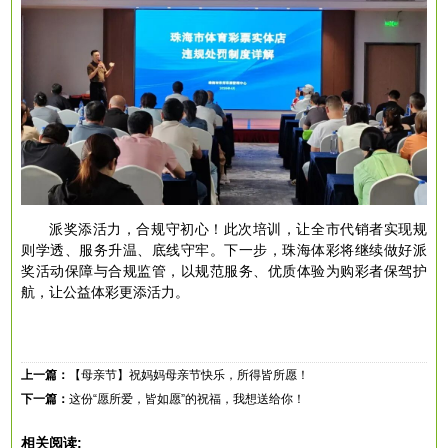
派奖添活力，合规守初心！此次培训，让全市代销者实现规
则学透、服务升温、底线守牢。下一步，珠海体彩将继续做好派
奖活动保障与合规监管，以规范服务、优质体验为购彩者保驾护
航，让公益体彩更添活力。
上一篇：
【母亲节】祝妈妈母亲节快乐，所得皆所愿！
下一篇：
这份“愿所爱，皆如愿”的祝福，我想送给你！
相关阅读: