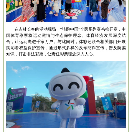
在吉林长春的活动现场，
“骑跑中国”全民系列赛鸣枪开赛，中
国体育彩票将运动激情与生态保护理念、体育经济发展深度结
合，让运动走进千家万户。与此同时，体彩还联合相关部门开展
购彩者权益保护宣传，通过形式多样的反诈防诈宣传，普及防骗
知识，打击非法彩票，让责任彩票理念深入人心。