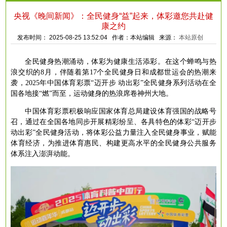
央视《晚间新闻》：全民健身“益”起来，体彩邀您共赴健
康之约
发布时间： 2025-08-25 13:52:04 作者：本站编辑 来源：
本站原创
全民健身热潮涌动，体彩为健康生活添彩。在这个蝉鸣与热
浪交织的
8月，伴随着第17个全民健身日和成都世运会的热潮来
袭，2025年中国体育彩票“迈开步 动出彩”全民健身系列活动在全
国各地接“燃”而至，运动健身的热浪席卷神州大地。
中国体育彩票积极响应国家体育总局建设体育强国的战略号
召，通过在全国各地同步开展精彩纷呈、各具特色的体彩
“迈开步
动出彩”全民健身活动，将体彩公益力量注入全民健身事业，赋能
体育经济，为推进体育惠民、构建更高水平的全民健身公共服务
体系注入澎湃动能。