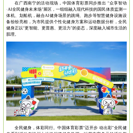
在广西南宁的活动现场，中国体育彩票同步推出
“众享智动
·AI全民健身未来场”展区，一组组融入现代科技的国民体质监测一
体机、划船机，融合AI健身场景的跳绳、跑步等智慧健身设施设
备纷纷亮相，为市民提供个性化健身方案和运动数据分析，全民
健身正以“更智能、更普惠、更活力”的姿态，深度融入城市生活的
肌理。
全民健身，体彩同行。中国体育彩票
“迈开步 动出彩”全民健