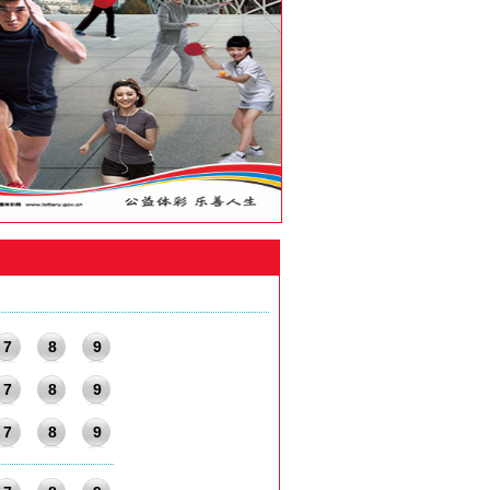
7
8
9
7
8
9
7
8
9