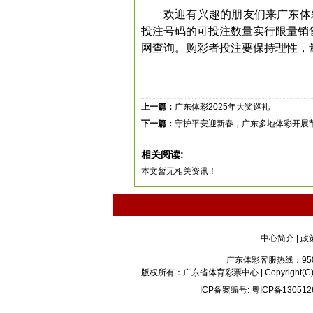
欢迎有兴趣的朋友们来广东体
投注号码的可投注数量实行限量销
网查询。购彩者投注要保持理性，
上一篇：
广东体彩2025年大奖巡礼
下一篇：
守护平安迎新春，广东多地体彩开展
相关阅读:
本文暂无相关资讯！
中心简介
|
政
广东体彩客服热线：95086
版权所有：广东省体育彩票中心 | Copyright(C)201
ICP备案编号:
粤ICP备130512