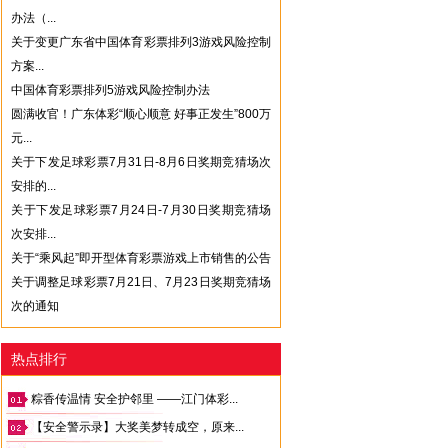
办法（...
关于变更广东省中国体育彩票排列3游戏风险控制
方案...
中国体育彩票排列5游戏风险控制办法
圆满收官！广东体彩“顺心顺意 好事正发生”800万
元...
关于下发足球彩票7月31日-8月6日奖期竞猜场次
安排的...
关于下发足球彩票7月24日-7月30日奖期竞猜场
次安排...
关于“乘风起”即开型体育彩票游戏上市销售的公告
关于调整足球彩票7月21日、7月23日奖期竞猜场
次的通知
热点排行
粽香传温情 安全护邻里 ——江门体彩...
【安全警示录】大奖美梦转成空，原来...