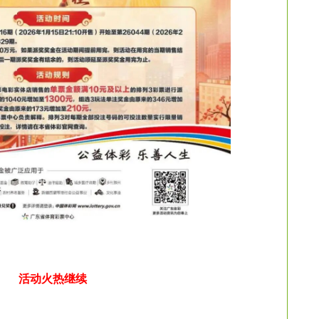
活动火热继续