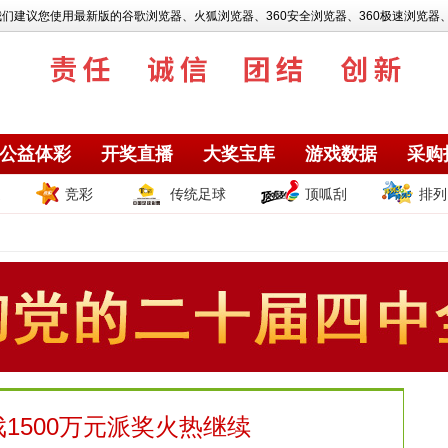
议您使用最新版的谷歌浏览器、火狐浏览器、360安全浏览器、360极速浏览器、ie1
公益体彩
开奖直播
大奖宝库
游戏数据
采购
透
竞彩
传统足球
顶呱刮
排列
戏1500万元派奖火热继续