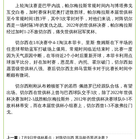
上轮淘汰赛是巴甲内战，帕尔梅拉斯常规时间内与博塔弗戈
互交白卷，加时赛保利尼奥打进致胜球。帕尔梅拉斯本届世俱杯
至今常规时间
1胜3平，其中3次零封对手，对他们来说，对阵切尔
西是一场时隔3年的复仇之战。2022年的世俱杯决赛，帕尔梅拉斯
经过加时1-2不敌切尔西，痛失世俱杯冠军奖杯。
切尔西在
1/8决赛中4-1淘汰本菲卡。里斯·詹姆斯在下半场的
任意球帮助蓝军打破场上僵局。常规时间临近结束时，比赛一度
因为天气原因中断，在等待近2个小时后重新开球，本菲卡利用点
球扳平比分。好在加时赛，恩昆库、内托、霍尔破门，切尔西如
愿晋级世俱杯八强。赛后切尔西主帅马雷斯卡对于比赛长时间中
断颇有微词。
切尔西刚刚从布赖顿签下的若昂
·佩德罗已经跟队合练，有望
出场。切尔西在世俱杯上曾与巴西球队交手3次，除了2022年世俱
杯决赛加时2-1战胜帕尔梅拉斯外，2012年的世俱杯决赛球队0-1不
敌科林蒂安，而在本届世俱杯小组赛上，切尔西曾1-3不敌弗拉门
戈。
上一篇：
7月9日世俱杯看点：对阵切尔西 黑马能否黑进决赛？