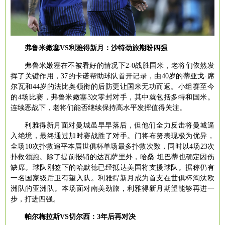
弗鲁米嫩塞
VS利雅得新月：沙特劲旅期盼四强
弗鲁米嫩塞在不被看好的情况下
2-0战胜国米，老将们依然发
挥了关键作用，37的卡诺帮助球队首开记录，由40岁的蒂亚戈·席
尔瓦和44岁的法比奥领衔的后防更让国米无功而返。小组赛至今
的4场比赛，弗鲁米嫩塞3次零封对手，其中就包括多特和国米。
连续恶战下，老将们能否继续保持高水平发挥值得关注。
利雅得新月面对曼城虽早早落后，但他们全力反击将曼城逼
入绝境，最终通过加时赛战胜了对手。门将布努表现极为优异，
全场
10次扑救追平本届世俱杯单场最多扑救次数，同时以4场23次
扑救领跑。除了提前报销的达瓦萨里外，哈桑·坦巴蒂也确定因伤
缺席。球队刚签下的哈默德已经抵达美国将支援球队。据称仍有
一名国家级后卫有望入队。利雅得新月成为首支在世俱杯淘汰欧
洲队的亚洲队。本场面对南美劲旅，利雅得新月期望能够再进一
步，打进四强。
帕尔梅拉斯
VS切尔西：3年后再对决