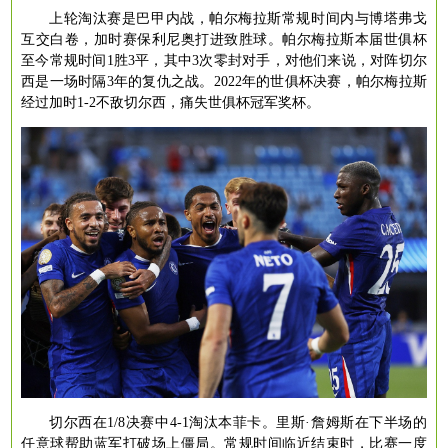
上轮淘汰赛是巴甲内战，帕尔梅拉斯常规时间内与博塔弗戈
互交白卷，加时赛保利尼奥打进致胜球。帕尔梅拉斯本届世俱杯
至今常规时间
1胜3平，其中3次零封对手，对他们来说，对阵切尔
西是一场时隔3年的复仇之战。2022年的世俱杯决赛，帕尔梅拉斯
经过加时1-2不敌切尔西，痛失世俱杯冠军奖杯。
切尔西在
1/8决赛中4-1淘汰本菲卡。里斯·詹姆斯在下半场的
任意球帮助蓝军打破场上僵局。常规时间临近结束时，比赛一度