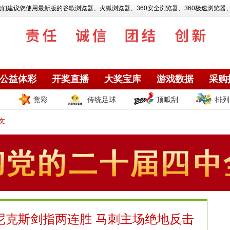
议您使用最新版的谷歌浏览器、火狐浏览器、360安全浏览器、360极速浏览器、ie1
公益体彩
开奖直播
大奖宝库
游戏数据
采购
透
竞彩
传统足球
顶呱刮
排列
文
尼克斯剑指两连胜 马刺主场绝地反击