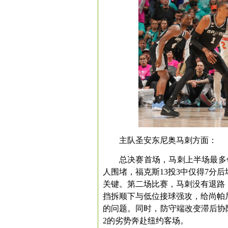
主队圣安东尼奥马刺方面：
总决赛首场，马刺上半场最多
人围堵，福克斯13投3中仅得7分
关键。第二场比赛，马刺没有退路
挡拆顺下与低位接球强攻，给尚帕
的问题。同时，防守端改变滞后协
2的劣势奔赴纽约客场。