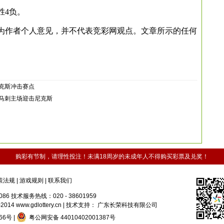
胜4负。
为作者个人意见，并不代表竞彩网观点。文章所示的任何
克斯冲击赛点
 马刺主场迎击尼克斯
购彩有节制，请理性投注！未满18周岁的未成年人不得购买彩票及兑奖！
策法规
|
游戏规则
|
联系我们
 技术服务热线：020 - 38601959
4 www.gdlottery.cn | 技术支持：
广东长荣科技有限公司
66号
|
粤公网安备 44010402001387号