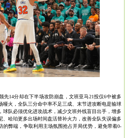
领先
14分却在下半场攻防崩盘，文班亚马21投仅6中被多
后场哑火，全队三分命中率不足三成、末节进攻断电是输球
，球队必须优化进攻战术，减少文班外线盲目出手，增多
尼、哈珀更多出场时间盘活替补火力，改善全队失误偏多
防的弊端，争取利用主场氛围抢占开局优势，避免带着0-