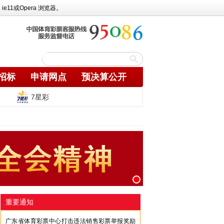
1或Opera 浏览器。
招标
申请网点
预决算公开
7星彩
重要通知
广东省体育彩票中心打击违法销售彩票举报奖励