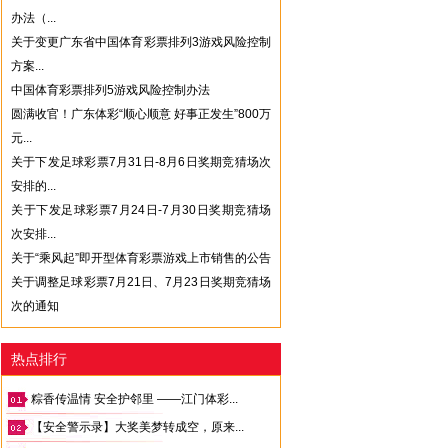
办法（...
关于变更广东省中国体育彩票排列3游戏风险控制
方案...
中国体育彩票排列5游戏风险控制办法
圆满收官！广东体彩“顺心顺意 好事正发生”800万
元...
关于下发足球彩票7月31日-8月6日奖期竞猜场次
安排的...
关于下发足球彩票7月24日-7月30日奖期竞猜场
次安排...
关于“乘风起”即开型体育彩票游戏上市销售的公告
关于调整足球彩票7月21日、7月23日奖期竞猜场
次的通知
热点排行
粽香传温情 安全护邻里 ——江门体彩...
【安全警示录】大奖美梦转成空，原来...