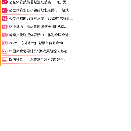
公益体彩赋能暑期运动盛宴，中山“天...
公益体彩安心小镇落地北京路，一站式...
公益体彩助力青春逐梦：2026广东省青...
这个暑假，清远体彩陪孩子“阅”见成...
岭南文化碰撞体育活力！体彩全民全运...
2025广东体彩责任彩票宣传月启动——...
中国体育彩票排列5游戏风险控制办法
圆满收官！广东体彩“顺心顺意 好事...