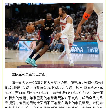
主队克利夫兰骑士方面：
骑士在大比分
0-3落后陷入被淘汰绝境。第三场，米切尔23分4
助攻3抢断5失误，哈登19分5篮板5助攻6失误，埃文·莫布利24分6
篮板，贾勒特·阿伦17分7篮板，施特鲁斯13分7篮板6助攻。骑士面
临极大的难题，年事已高的哈登容易被对手点名，成为全队的防
守漏洞，但目前看骑士又离不开哈登在场上的串联组织。米切尔