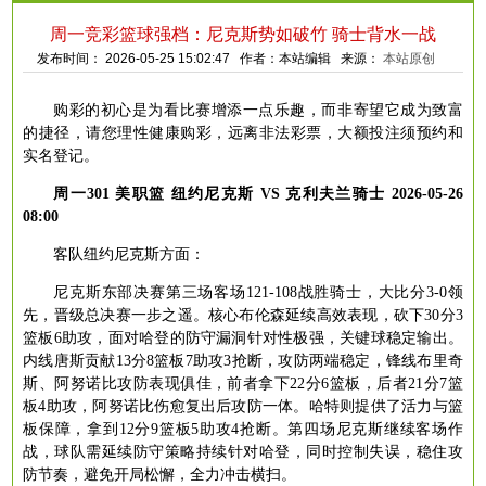
周一竞彩篮球强档：尼克斯势如破竹 骑士背水一战
发布时间： 2026-05-25 15:02:47 作者：本站编辑 来源：
本站原创
购彩的初心是为看比赛增添一点乐趣，而非寄望它成为致富
的捷径，请您理性健康购彩，远离非法彩票，大额投注须预约和
实名登记。
周一
301 美职篮 纽约尼克斯 VS 克利夫兰骑士 2026-05-26
08:00
客队纽约尼克斯方面：
尼克斯东部决赛第三场客场
121-108战胜骑士，大比分3-0领
先，晋级总决赛一步之遥。核心布伦森延续高效表现，砍下30分3
篮板6助攻，面对哈登的防守漏洞针对性极强，关键球稳定输出。
内线唐斯贡献13分8篮板7助攻3抢断，攻防两端稳定，锋线布里奇
斯、阿努诺比攻防表现俱佳，前者拿下22分6篮板，后者21分7篮
板4助攻，阿努诺比伤愈复出后攻防一体。哈特则提供了活力与篮
板保障，拿到12分9篮板5助攻4抢断。第四场尼克斯继续客场作
战，球队需延续防守策略持续针对哈登，同时控制失误，稳住攻
防节奏，避免开局松懈，全力冲击横扫。