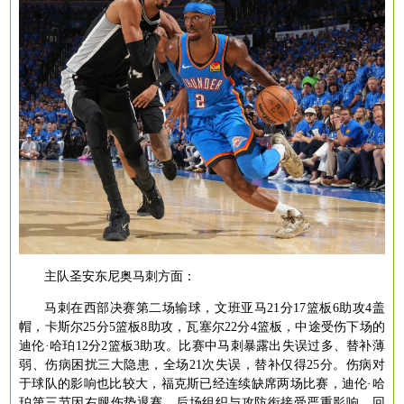
主队圣安东尼奥马刺方面：
马刺在西部决赛第二场输球，文班亚马
21分17篮板6助攻4盖
帽，卡斯尔25分5篮板8助攻，瓦塞尔22分4篮板，中途受伤下场的
迪伦·哈珀12分2篮板3助攻。比赛中马刺暴露出失误过多、替补薄
弱、伤病困扰三大隐患，全场21次失误，替补仅得25分。伤病对
于球队的影响也比较大，福克斯已经连续缺席两场比赛，迪伦·哈
珀第三节因右腿伤势退赛，后场组织与攻防衔接受严重影响。回