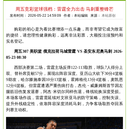
周五竞彩篮球强档：雷霆全力出击 马刺重整锋芒
发布时间： 2026-05-22 14:59:09 作者：本站编辑 来源：
本站原创
购彩的初心是为看比赛增添一点乐趣，而非寄望它成为致富
的捷径，请您理性健康购彩，远离非法彩票，大额投注须预约和
实名登记。
周五
307 美职篮 俄克拉荷马城雷霆 VS 圣安东尼奥马刺 2026-
05-23 08:30
西部决赛第二场，雷霆主场反弹
122-113取胜，球队7人得分上
双、替补席贡献57分，展现出阵容深度。亚历山大砍下30分4篮板
9助攻，哈尔滕施泰因10分13篮板，霍姆格伦13分4篮板，麦凯恩
12分6篮板。但雷霆遭遇严重伤病打击，杰伦・威廉姆斯首节因左
腿筋旧伤复发退赛，阿杰·米切尔同样伤退，锋线轮换深度受损。
本场客场作战，雷霆需延续对文班亚马的防守策略，控制失误、
提升外线稳定性，依靠阵容深度消耗马刺，力争客场取胜夺回系
列赛主动权。