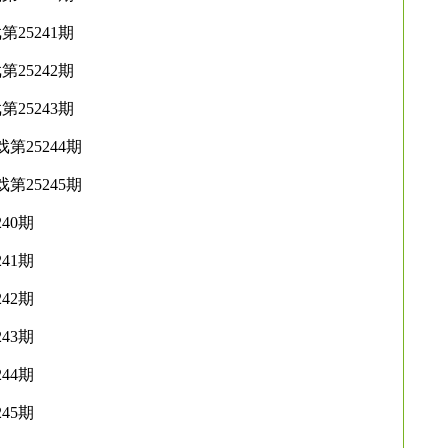
25241期
25242期
25243期
第25244期
第25245期
40期
41期
42期
43期
44期
45期