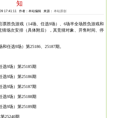
知
-09 17:41:11 作者：本站编辑 来源：
本站原创
球彩票胜负游戏（14场、任选9场）、6场半全场胜负游戏和
8日的竞猜场次安排（具体附后），其竞猜对象、开售时间、停
4场和任选9场）第25186、25187期。
选9场）第25185期
选9场）第25186期
选9场）第25187期
选9场）第25188期
选9场）第25189期
25240期