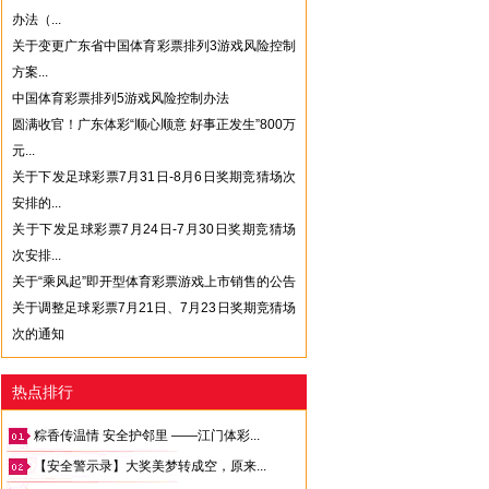
办法（...
关于变更广东省中国体育彩票排列3游戏风险控制
方案...
中国体育彩票排列5游戏风险控制办法
圆满收官！广东体彩“顺心顺意 好事正发生”800万
元...
关于下发足球彩票7月31日-8月6日奖期竞猜场次
安排的...
关于下发足球彩票7月24日-7月30日奖期竞猜场
次安排...
关于“乘风起”即开型体育彩票游戏上市销售的公告
关于调整足球彩票7月21日、7月23日奖期竞猜场
次的通知
热点排行
粽香传温情 安全护邻里 ——江门体彩...
【安全警示录】大奖美梦转成空，原来...