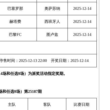
巴塞罗那
奥萨苏纳
2025-12-14
赫塔费
西班牙人
2025-12-14
巴黎
FC
图卢兹
2025-12-14
00 停售时间：2025-12-13 22:00 开奖日期：2025-12-14
14场和任选9场）为派奖活动指定奖期。
场和任选9场）第25187期
主队
客队
比赛日期