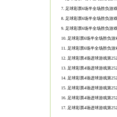
7. 足球彩票6场半全场胜负游戏第
8. 足球彩票6场半全场胜负游戏第
9. 足球彩票6场半全场胜负游戏第
10. 足球彩票6场半全场胜负游戏
11. 足球彩票6场半全场胜负游戏
12. 足球彩票4场进球游戏第252
13. 足球彩票4场进球游戏第252
14. 足球彩票4场进球游戏第252
15. 足球彩票4场进球游戏第252
16. 足球彩票4场进球游戏第252
17. 足球彩票4场进球游戏第252