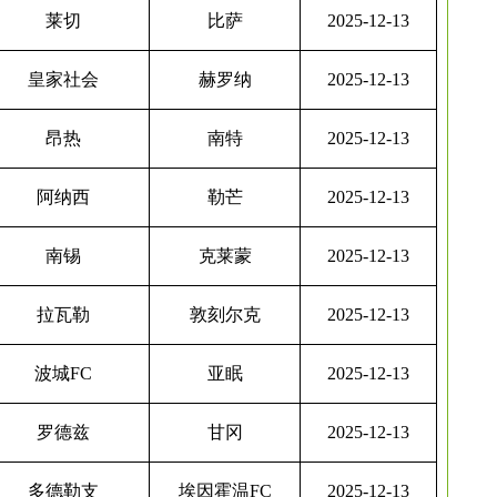
莱切
比萨
2025-12-13
皇家社会
赫罗纳
2025-12-13
昂热
南特
2025-12-13
阿纳西
勒芒
2025-12-13
南锡
克莱蒙
2025-12-13
拉瓦勒
敦刻尔克
2025-12-13
波城
FC
亚眠
2025-12-13
罗德兹
甘冈
2025-12-13
多德勒支
埃因霍温
FC
2025-12-13