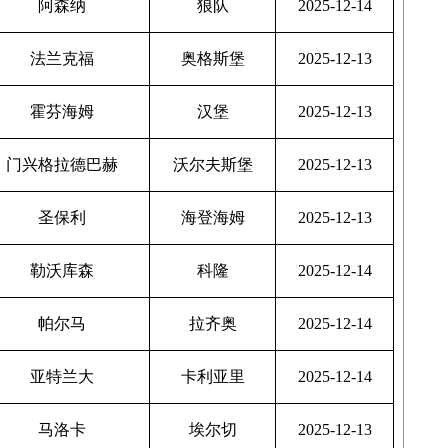
阿森纳
狼队
2025-12-14
法兰克福
奥格斯堡
2025-12-13
霍芬海姆
汉堡
2025-12-13
门兴格拉德巴赫
沃尔夫斯堡
2025-12-13
圣保利
海登海姆
2025-12-13
勒沃库森
科隆
2025-12-14
帕尔马
拉齐奥
2025-12-14
亚特兰大
卡利亚里
2025-12-14
马洛卡
埃尔切
2025-12-13