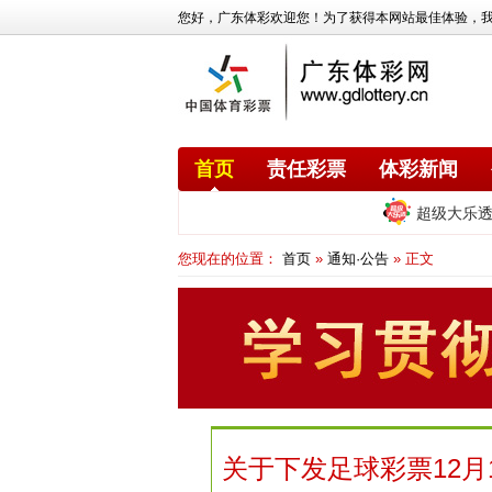
您好，广东体彩欢迎您！为了获得本网站最佳体验，我们建
首页
责任彩票
体彩新闻
超级大乐
您现在的位置：
首页
»
通知·公告
» 正文
关于下发足球彩票12月