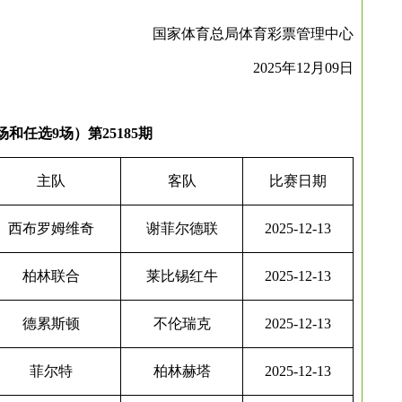
国家体育总局体育彩票管理中心
2025年12月09日
场和任选9场）第25185期
主队
客队
比赛日期
西布罗姆维奇
谢菲尔德联
2025-12-13
柏林联合
莱比锡红牛
2025-12-13
德累斯顿
不伦瑞克
2025-12-13
菲尔特
柏林赫塔
2025-12-13