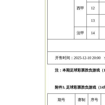
西甲
12
13
法甲
14
开售时间：
2025-12-10 20:
注：本期足球彩票胜负游戏（
附件
3. 足球彩票胜负游戏（14
期号
赛制
序号