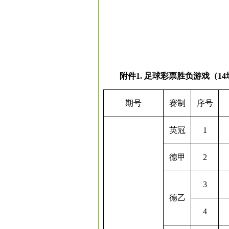
附件
1. 足球彩票胜负游戏（14
期号
赛制
序号
英冠
1
德甲
2
3
德乙
4