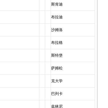
斯肯迪
布拉迪
沙姆洛
布拉格
斯特堡
萨姆松
克大学
巴列卡
兹林尼