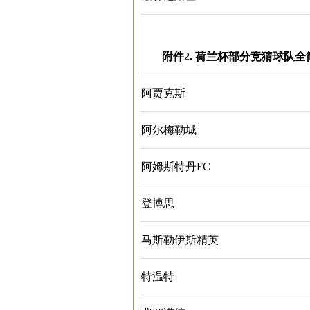
附件
2. 荷兰杯部分竞猜球队全
阿贾克斯
阿尔梅勒城
阿姆斯特丹
FC
登博思
马斯勒伊斯精英
特温特