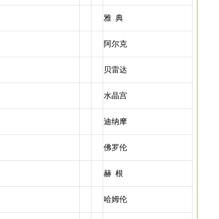
雅
典
阿尔克
贝雷达
水晶宫
迪纳摩
佛罗伦
赫
根
哈姆伦