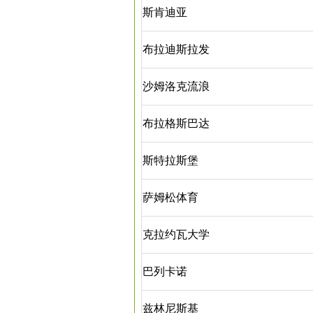
斯肯迪亚
布拉迪斯拉发
沙姆洛克流浪
布拉格斯巴达
斯特拉斯堡
萨姆松体育
克拉约瓦大学
巴列卡诺
兹林尼斯基