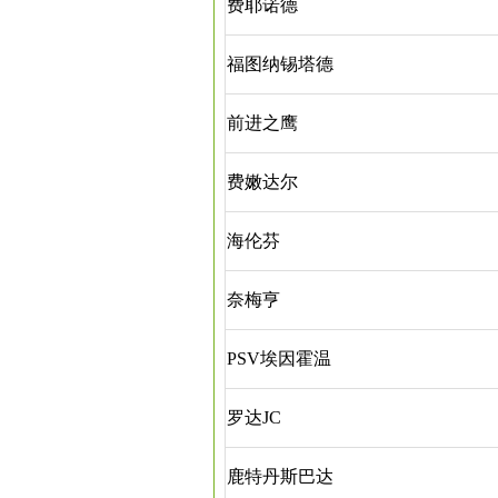
费耶诺德
福图纳锡塔德
前进之鹰
费嫩达尔
海伦芬
奈梅亨
PSV埃因霍温
罗达
JC
鹿特丹斯巴达