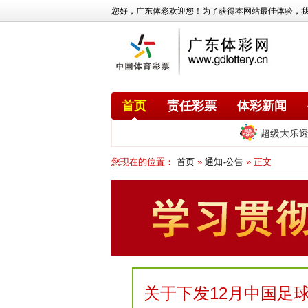
您好，广东体彩欢迎您！为了获得本网站最佳体验，我们建
首页
责任彩票
体彩新闻
超级大乐
您现在的位置：
首页
»
通知·公告
» 正文
关于下发12月中国足