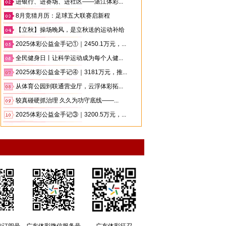
进银行、进赛场、进社区——湛江体彩...
8月竞猜月历：足球五大联赛启新程
【立秋】操场晚风，是立秋送的运动补给
2025体彩公益金手记①｜2450.1万元，...
全民健身日丨让科学运动成为每个人健...
2025体彩公益金手记④｜3181万元，推...
从体育公园到联通营业厅，云浮体彩拓...
较真碰硬抓治理 久久为功守底线——...
2025体彩公益金手记③｜3200.5万元，...
信订阅号
广东体彩微信服务号
广东体彩征召