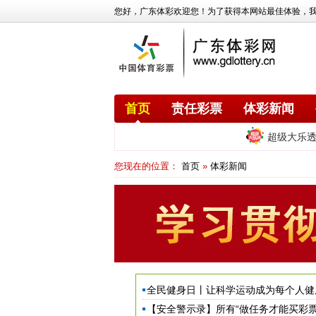
您好，广东体彩欢迎您！为了获得本网站最佳体验，我们建
首页
责任彩票
体彩新闻
超级大乐
您现在的位置：
首页
»
体彩新闻
全民健身日丨让科学运动成为每个人健
【安全警示录】所有“做任务才能买彩票