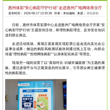
惠州体彩“安心购彩守护行动” 走进惠州广电网络营业厅
发布时间： 2026-06-17 13:35:36 作者：本站编辑 来源：
本站原创
日前，惠州市体育彩票中心走进惠州广电网络营业厅开展
“安
心购彩守护行动”主题宣传活动，将理性购彩理念、反诈安全知识
送到群众身边。
走进活动现场，展墙正面直观呈现彩票公益金流向及社会公
益事业成果；侧边的购彩风格测试板块则通过线上互动，向群众
传递
“理性购彩”“拒绝网络购彩”“认准体彩实体店”等理念。
现场另一端则设置了以
“真假对比·识破诈骗套路”为主题的展
板。通过虚假平台与正规渠道的对比展示，引导群众树立健康理
性的购彩观念。