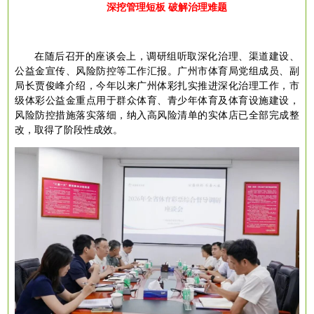
深挖管理短板
破解治理难题
在随后召开的座谈会上，调研组听取深化治理、渠道建设、
公益金宣传、风险防控等工作汇报。广州市体育局党组成员、副
局长贾俊峰介绍，今年以来广州体彩扎实推进深化治理工作，市
级体彩公益金重点用于群众体育、青少年体育及体育设施建设，
风险防控措施落实落细，纳入高风险清单的实体店已全部完成整
改，取得了阶段性成效。