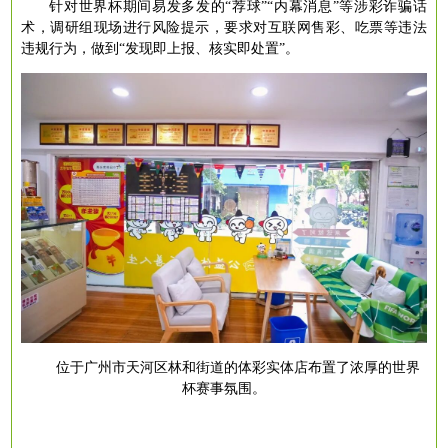
针对世界杯期间易发多发的
“荐球”“内幕消息”等涉彩诈骗话
术，调研组现场进行风险提示，要求对互联网售彩、吃票等违法
违规行为，做到“发现即上报、核实即处置”。
位于广州市天河区林和街道的体彩实体店
布置了浓厚的世界
杯赛事氛围。