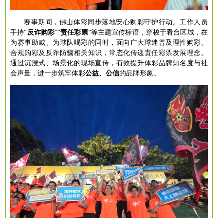
赛事期间，佛山体彩同步落地安心购彩守护行动。工作人员
手持
“
反诈购彩
”“
责任彩票
”
等主题宣传标语，穿梭于看台区域，在
为赛事助威、为球队喝彩的同时，面向广大球迷普及理性购彩、
合规购彩及反诈防骗相关知识，常态化传递责任彩票发展理念。
通过沉浸式、场景化的现场宣传，有效提升体彩品牌知名度与社
会声量，进一步筑牢体彩
公益、公信
的品牌形象。