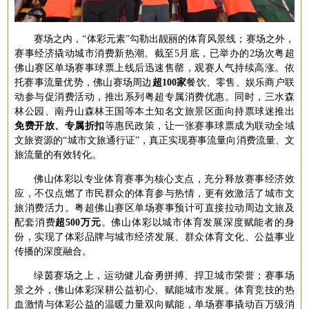
赛场之内，
“体彩元素”勾勒出靓丽的体育风景线；赛场之外，
赛事经济撬动城市消费新热潮。截至5月底，已举办的2场次粤超
佛山赛区单场赛事球票上线后迅速售罄，观赛人气持续高涨。依
托赛事流量优势，佛山赛场周边
超
100
家
餐饮、零售、娱乐商户联
动参与促消费活动，推出系列粤超专属消费优惠。同时，三水森
林公园、南丹山森林王国等本土知名文旅景区面向持票球迷推出
免费开放、专属折扣
等惠民政策，让一张赛事球票成为联动全域
文旅资源的
“城市文旅通行证”，真正实现赛事流量向消费流量、文
旅流量的有效转化。
佛山体彩以专业体育赛事为核心支点，充分释放赛事经济效
应，不仅点燃了市民群众的体育参与热情，更有效激活了城市文
旅消费活力。粤超佛山赛区单场赛事预计可直接拉动周边文旅及
配套消费
超
500万元
。佛山体彩以城市体育发展深度赋能者的身
份，实现了体彩品牌与城市经济发展、群众体育文化、公益事业
传播的深度融合。
绿茵赛场之上，运动健儿奋勇拼搏、捍卫城市荣誉；赛事场
景之外，佛山体彩深耕公益初心、赋能城市发展。体育竞技的热
血激情与体彩公益的温暖力量双向赋能，单场赛事撬动百万级消