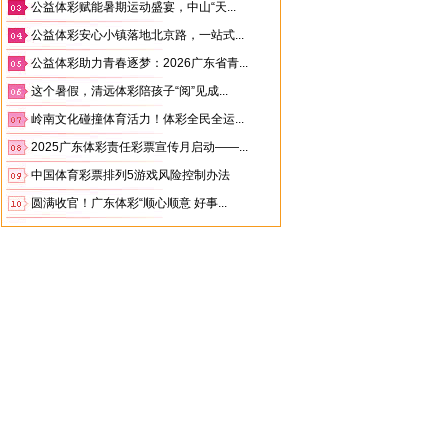
公益体彩赋能暑期运动盛宴，中山“天...
公益体彩安心小镇落地北京路，一站式...
公益体彩助力青春逐梦：2026广东省青...
这个暑假，清远体彩陪孩子“阅”见成...
岭南文化碰撞体育活力！体彩全民全运...
2025广东体彩责任彩票宣传月启动——...
中国体育彩票排列5游戏风险控制办法
圆满收官！广东体彩“顺心顺意 好事...