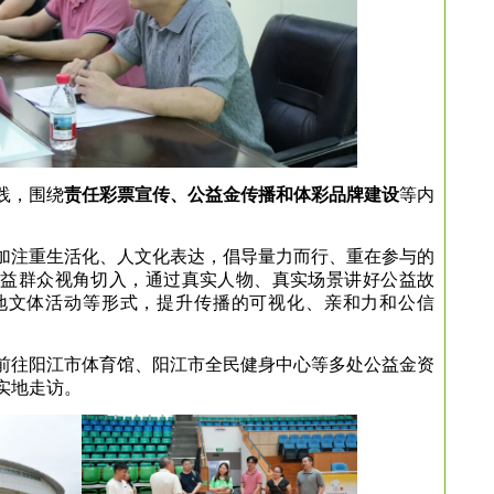
践，围绕
责任彩票宣传、公益金传播和体彩品牌建设
等内
加注重生活化、人文化表达，倡导量力而行、重在参与的
受益群众视角切入，通过真实人物、真实场景讲好公益故
本地文体活动等形式，提升传播的可视化、亲和力和公信
前往阳江市体育馆、阳江市全民健身中心等多处公益金资
实地走访。