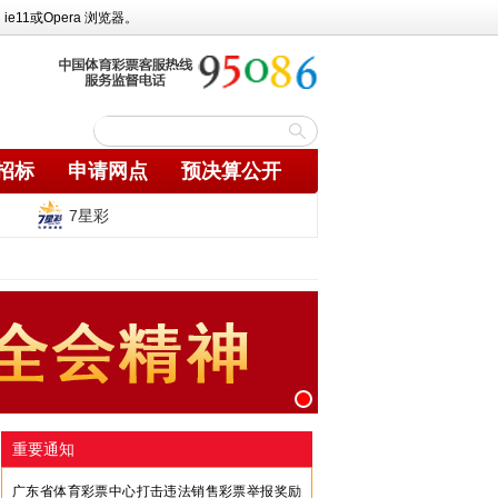
1或Opera 浏览器。
招标
申请网点
预决算公开
7星彩
重要通知
广东省体育彩票中心打击违法销售彩票举报奖励