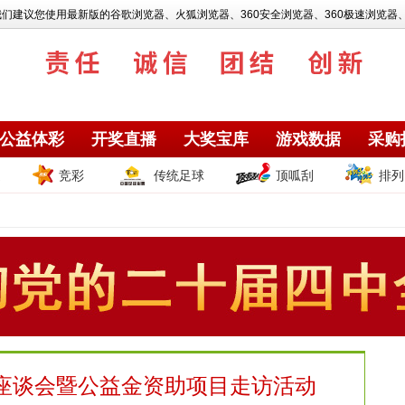
议您使用最新版的谷歌浏览器、火狐浏览器、360安全浏览器、360极速浏览器、ie1
公益体彩
开奖直播
大奖宝库
游戏数据
采购
透
竞彩
传统足球
顶呱刮
排列
座谈会暨公益金资助项目走访活动