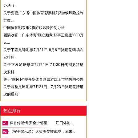
办法（...
关于变更广东省中国体育彩票排列3游戏风险控制
方案...
中国体育彩票排列5游戏风险控制办法
圆满收官！广东体彩“顺心顺意 好事正发生”800万
元...
关于下发足球彩票7月31日-8月6日奖期竞猜场次
安排的...
关于下发足球彩票7月24日-7月30日奖期竞猜场
次安排...
关于“乘风起”即开型体育彩票游戏上市销售的公告
关于调整足球彩票7月21日、7月23日奖期竞猜场
次的通知
热点排行
粽香传温情 安全护邻里 ——江门体彩...
【安全警示录】大奖美梦转成空，原来...