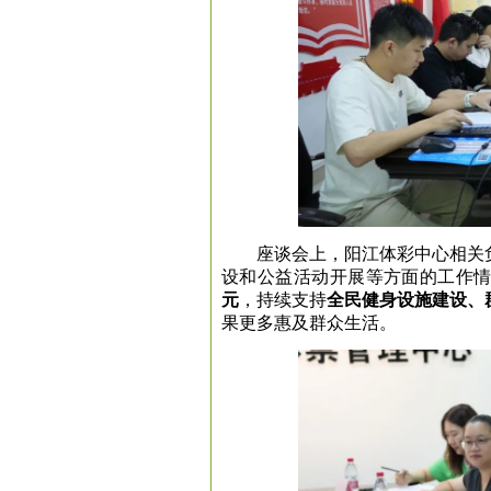
座谈会上，阳江体彩中心相关
设和公益活动开展等方面的工作
元
，持续支持
全民健身设施建设、
果更多惠及群众生活。