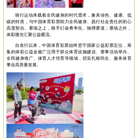
骑行运动承载着全民健身的时代需求，兼具绿色、健康、低
碳的特质，与中国体育彩票助力全民健身、践行社会责任的初心
高度契合。
赛场之上，骑手们奋勇争先、驰骋赛道；赛场之外，
体彩微光汇聚公益暖流。
自发行以来，中国体育彩票始终坚守国家公益彩票定位，筹
集的体彩公益金被广泛用于群众体育设施建设、赛事活动举办、
全民健身推广、体育人才培育等领域，切实扎根民生、服务体育
事业高质量发展。