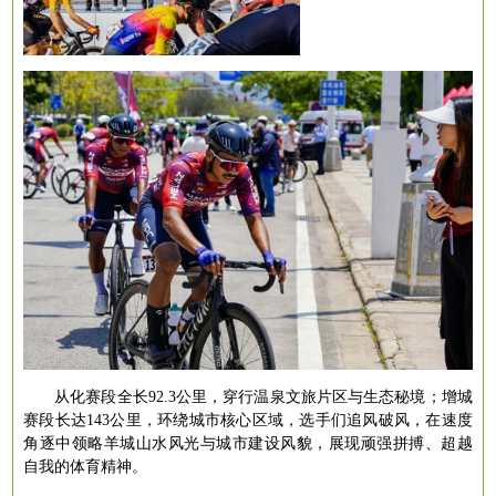
从化赛段全长
92.3公里，穿行温泉文旅片区与生态秘境；增城
赛段长达143公里，环绕城市核心区域，选手们追风破风，在速度
角逐中领略羊城山水风光与城市建设风貌，展现顽强拼搏、超越
自我的体育精神。