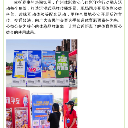
依托赛事的热闹氛围，广州体彩将安心购彩守护行动融入活
动每个角落，打造沉浸式品牌传播场景。
现场同步开展体彩公益
科普、趣味互动体验等配套活动，更联合属地公安开展反诈宣
传、交通普法，向广大市民与参赛选手传递体育彩票责任为先、
公益公信为核心的体彩品牌形象，让群众近距离了解体育彩票公
益金的使用成果。