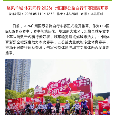
逐风羊城 体彩同行 2026广州国际公路自行车赛圆满开赛
发布时间： 2026-05-11 14:12:58 作者：本站编辑 来源：
本站原创
日前，
2026广州国际公路自行车赛正式拉开帷幕。作为UCI国
际C级专业赛事，赛事落地从化、增城两大城区，汇聚全球多支专
业车队与数千名骑行爱好者，以车轮竞速点燃城市活力。中国体
育彩票全程深度助力本次赛事，以公益力量赋能专业体育赛事，
推动全民骑行运动普及，书写公益体彩与城市文旅体融合发展新
篇章。