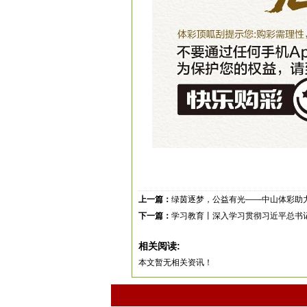
上一篇：
绿茵逐梦，公益有光——中山体彩助
下一篇：
学习教育丨深入学习贯彻习近平总书
相关阅读:
本文暂无相关资讯！