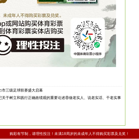
力市三级足球联赛盛大启幕
记关于树立和践行正确政绩观的重要论述⑧做老实人、说老实话、干老实事
购彩有节制，请理性投注！未满18周岁的未成年人不得购买彩票及兑奖！