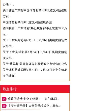
办法（...
关于变更广东省中国体育彩票排列3游戏风险控制
方案...
中国体育彩票排列5游戏风险控制办法
圆满收官！广东体彩“顺心顺意 好事正发生”800万
元...
关于下发足球彩票7月31日-8月6日奖期竞猜场次
安排的...
关于下发足球彩票7月24日-7月30日奖期竞猜场
次安排...
关于“乘风起”即开型体育彩票游戏上市销售的公告
关于调整足球彩票7月21日、7月23日奖期竞猜场
次的通知
热点排行
粽香传温情 安全护邻里 ——江门体彩...
【安全警示录】大奖美梦转成空，原来...