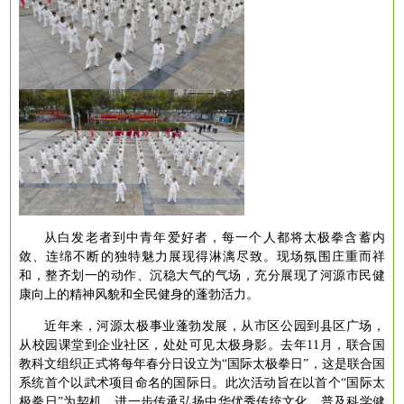
从白发老者到中青年爱好者，每一个人都将太极拳含蓄内
敛、连绵不断的独特魅力展现得淋漓尽致。现场氛围庄重而祥
和，整齐划一的动作、沉稳大气的气场，充分展现了河源市民健
康向上的精神风貌和全民健身的蓬勃活力。
近年来，河源太极事业蓬勃发展，从市区公园到县区广场，
从校园课堂到企业社区，处处可见太极身影。去年
11月，联合国
教科文组织正式将每年春分日设立为“国际太极拳日”，这是联合国
系统首个以武术项目命名的国际日。此次活动旨在以首个“国际太
极拳日”为契机，进一步传承弘扬中华优秀传统文化，普及科学健