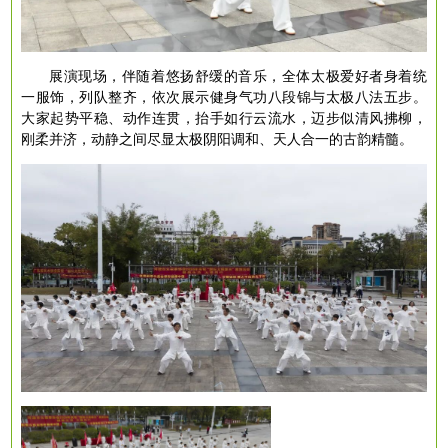
展演现场，伴随着悠扬舒缓的音乐，全体太极爱好者身着统
一服饰，列队整齐，依次展示健身气功八段锦与太极八法五步。
大家起势平稳、动作连贯，抬手如行云流水，迈步似清风拂柳，
刚柔并济，动静之间尽显太极阴阳调和、天人合一的古韵精髓。