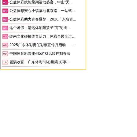
公益体彩赋能暑期运动盛宴，中山“天...
公益体彩安心小镇落地北京路，一站式...
公益体彩助力青春逐梦：2026广东省青...
这个暑假，清远体彩陪孩子“阅”见成...
岭南文化碰撞体育活力！体彩全民全运...
2025广东体彩责任彩票宣传月启动——...
中国体育彩票排列5游戏风险控制办法
圆满收官！广东体彩“顺心顺意 好事...