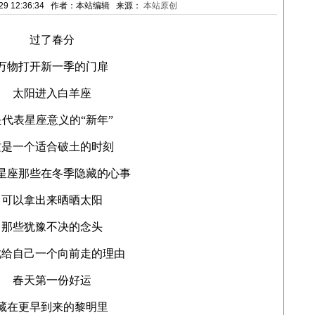
-29 12:36:34 作者：本站编辑 来源：
本站原创
过了春分
万物打开新一季的门扉
太阳进入白羊座
是代表星座意义的
“新年”
这是一个适合破土的时刻
星座那些在冬季隐藏的心事
可以拿出来晒晒太阳
那些犹豫不决的念头
此给自己一个向前走的理由
春天第一份好运
藏在更早到来的黎明里