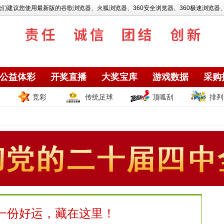
议您使用最新版的谷歌浏览器、火狐浏览器、360安全浏览器、360极速浏览器、ie1
公益体彩
开奖直播
大奖宝库
游戏数据
采购
透
竞彩
传统足球
顶呱刮
排列
一份好运，藏在这里！