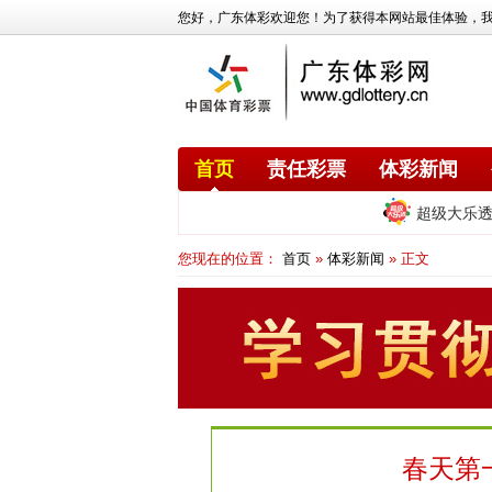
您好，广东体彩欢迎您！为了获得本网站最佳体验，我们建
首页
责任彩票
体彩新闻
超级大乐
您现在的位置：
首页
»
体彩新闻
» 正文
春天第