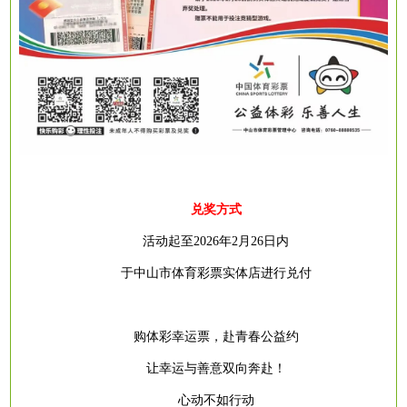
兑奖方式
活动起至
2026年2月26日内
于中山市体育彩票实体店进行兑付
购体彩幸运票，赴青春公益约
让幸运与善意双向奔赴！
心动不如行动