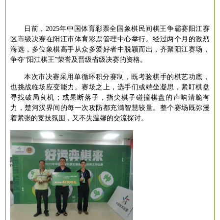
日前，
2025年中国体育彩票全国象棋民间棋王争霸赛阳江赛
区市级决赛在阳江市体育彩票管理中心举行。
经过两个月的激烈
海选，多位象棋高手从众多爱好者中脱颖而出，齐聚阳江赛场，
争夺
“阳江棋王”荣誉及晋级省级决赛的资格。
本次市决赛采用单循环积分赛制，既考验棋手的棋艺功底，
也挑战临场应变能力。赛场之上，选手们或端坐凝思，紧盯棋盘
寻找破局良机；或果断落子，指尖棋子碰撞棋盘的声响清脆有
力，楚河汉界间的每一次攻防都充满智慧较量。整个赛场既弥漫
着紧张的竞技氛围，又不失温馨的交流探讨。