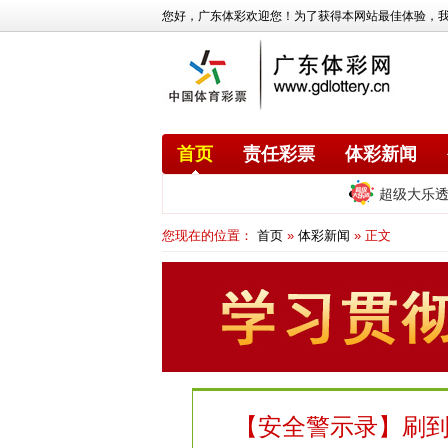
您好，广东体彩欢迎您！为了获得本网站最佳体验，我们建
首页
责任彩票
体彩新闻
超级大乐
您现在的位置：
首页
»
体彩新闻
» 正文
【安全警示录】刷到“