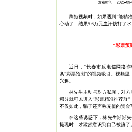
发布时间： 2025-09
刷短视频时，如果遇到
“能精
心动了，结果5.6万元血汗钱打了
“彩票预
近日，
“长春市反电信网络
条“彩票预测”的视频吸引。视频里
兴趣。
林先生主动与对方私聊，对方
积分就可以进入“彩票精准推荐群
不仅如此，骗子还声称充值的资金
在这些诱惑下，林先生渐渐失
提现时，才猛然意识到自己被骗了