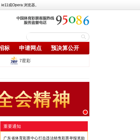
1或Opera 浏览器。
招标
申请网点
预决算公开
7星彩
重要通知
广东省体育彩票中心打击违法销售彩票举报奖励