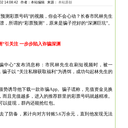
-02 14:08:42 作者：本站编辑 来源：
本站原创
准预测彩票号码”的视频，你会不会心动？长春市民林先生
水漂，所谓的“彩票预测”，原来是骗子挖好的“深渊巨坑”。
测”引关注 一步步陷入诈骗深渊
诈骗中心”发布消息称：市民林先生在刷短视频时，被一
，骗子以 “关注私聊获取福利”为诱饵，成功勾起林先生的
顺势诱导他下载一款诈骗
App。骗子谎称，充值资金兑换
”，而且充值越多，进入的推荐群里的彩票号码就越精准。
可以提现，群内还能抢红包。
去了防备，累计向对方转账
5.6万余元，直到他发现无法
。