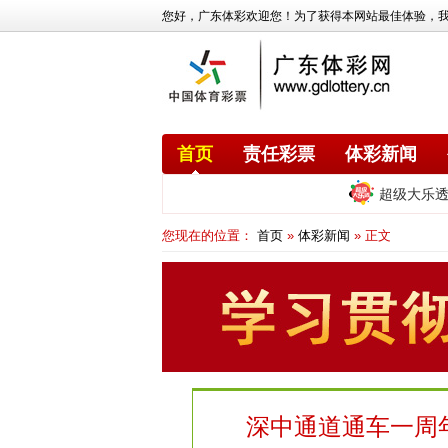
您好，广东体彩欢迎您！为了获得本网站最佳体验，我们建
首页
责任彩票
体彩新闻
超级大乐
您现在的位置：
首页
»
体彩新闻
» 正文
深中通道通车一周