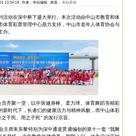
-01 13:54:19 作者：本站编辑 来源：
本站原创
列活动在深中桥下盛大举行。本次活动由中山市教育和体
市体育彩票管理中心鼎力支持，中山市老年人体育协会与
主办。
协会员齐聚一堂，以中医健身棒、柔力球、体育舞蹈等精彩
的新时代下，长者们的健康活力与精神风貌，而中山体彩
来之于民、用之于民” 的发行宗旨。
会主席朱东黎特别为深中通道贯通编创的第十一套
“我舞