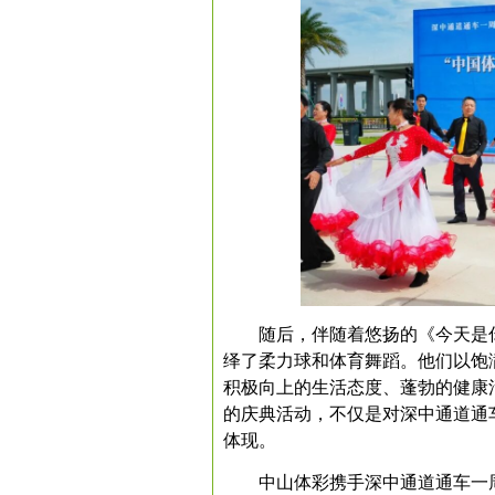
随后，伴随着悠扬的《今天是
绎了柔力球和体育舞蹈。他们以饱
积极向上的生活态度、蓬勃的健康
的庆典活动，不仅是对深中通道通
体现。
中山体彩携手深中通道通车一