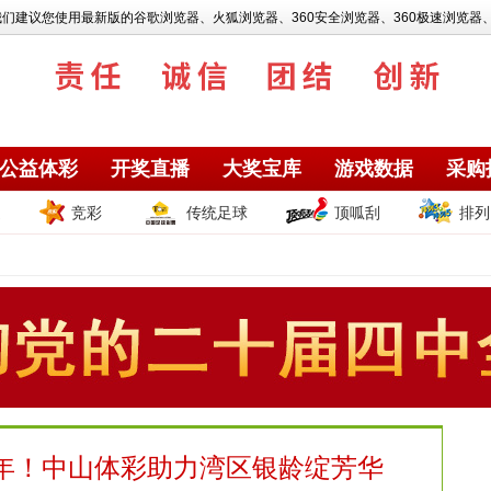
议您使用最新版的谷歌浏览器、火狐浏览器、360安全浏览器、360极速浏览器、ie1
公益体彩
开奖直播
大奖宝库
游戏数据
采购
透
竞彩
传统足球
顶呱刮
排列
年！中山体彩助力湾区银龄绽芳华