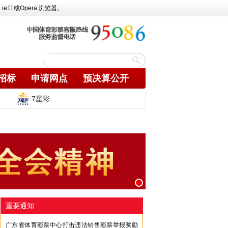
1或Opera 浏览器。
招标
申请网点
预决算公开
7星彩
重要通知
广东省体育彩票中心打击违法销售彩票举报奖励