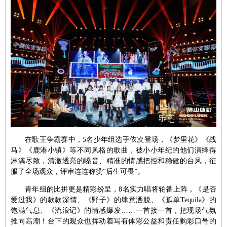
在歌王争霸赛中，
5名少年组选手依次登场，《梦里花》《战
马》《鹿港小镇》等不同风格的歌曲，被小小年纪的他们演绎得
淋漓尽致，清澈透亮的嗓音、精准的情感把控和稳健的台风，征
服了全场观众，评审连连称赞“后生可畏”。
青年组的比拼更是精彩纷呈，
8名实力唱将轮番上阵，《是否
爱过我》的款款深情、《野子》的肆意洒脱、《孤单Tequila》的
饱满气息、《流浪记》的情感爆发……一首接一首，把现场气氛
推向高潮！台下的观众也挥动着写有体彩公益和责任购彩口号的