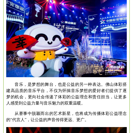
音乐，是梦想的舞台，也是公益的另一种表达。佛山体彩搭
建高品质的音乐平台，不仅为怀揣音乐梦想的爱好者们提供了逐
梦的机会，更向社会传递了体彩的公益理念和责任担当，让更多
人感受到公益力量与音乐魅力的双重温暖。
从赛事中脱颖而出的艺术新星，也将成为传播体彩公益理念
的
“代言人”，让公益的声音传得更远、更广。