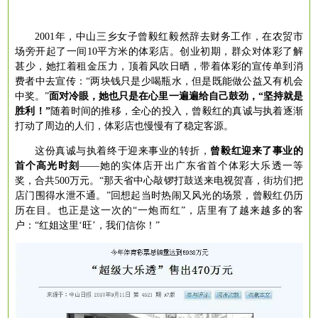
2001年，中山三乡女子曾毅红毅然辞去财务工作，在农贸市
场旁开起了一间10平方米的体彩店。创业初期，群众对体彩了解
甚少，她扛着租金压力，顶着风吹日晒，带着体彩的宣传单到消
费者中去宣传：“两块钱只是少喝瓶水，但是既能做公益又有机会
中奖。”
面对冷眼，她也只是在心里一遍遍给自己鼓劲，
“坚持就是
胜利！”
随着时间的推移，全心的投入，曾毅红的真诚与执着逐渐
打动了周边的人们，体彩店也慢慢有了稳定客源。
这份真诚与执着终于迎来事业的转折，
曾毅红迎来了事业的
首个高光时刻
——她的实体店开出广东省首个体彩大乐透一等
奖，合共500万元。“那天省中心敲锣打鼓送来电视贺喜，街坊们把
店门围得水泄不通。”回想起当时热闹又风光的场景，曾毅红仍历
历在目。也正是这一次的“一炮而红”，店里有了越来越多的客
户：“红姐这里‘旺’，我们信你！”