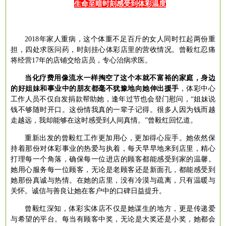
生命至暗时刻感受到体彩温度
2018年家人重病，这个体重不足百斤的女人同时扛起两份重
担，四处求医问药，时刻挂心体彩店里的营收情况。曾毅红忍痛
将经营17年的店铺交给店员，专心治病求医。
当化疗费用像流水一样掏空了这个本就不富裕的家庭，身边
的好姐妹和事业中的朋友都毫不犹豫地向她伸出援手
，体彩中心
工作人员不仅自发捐款帮助她，逢年过节也会登门慰问，
“姐妹说
钱不够随时开口。这份情我真的一辈子记得。很多人因为钱而越
走越远，我却能够在这时感受到人间真情。”曾毅红回忆道。
重新出发的曾毅红工作更加用心，更加得心应手。她依然保
持着那份对体彩事业的热爱与执着，每天早早地来到店里，精心
打理每一个角落，确保每一位进店的顾客都能感受到家的温馨。
她用心服务每一位顾客，无论是老顾客还是新面孔，都能感受到
她那份真诚与热情。在她的店里，没有冷漠与疏离，只有温暖与
关怀。诚信与善良让她在客户中的口碑日益提升。
曾毅红深知，体彩实体店不仅是她谋生的地方，更是传递爱
与希望的平台。每当有顾客中奖，无论是大奖还是小奖，她都会