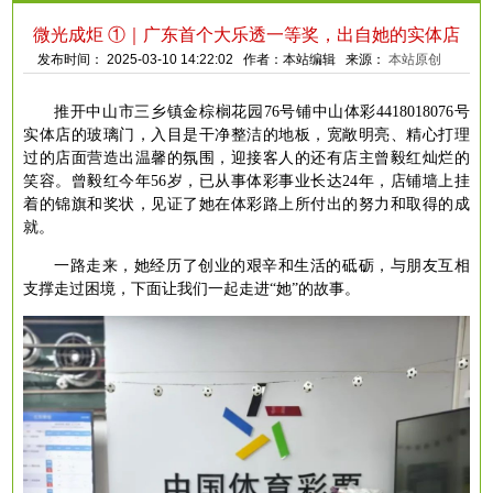
微光成炬 ①｜广东首个大乐透一等奖，出自她的实体店
发布时间： 2025-03-10 14:22:02 作者：本站编辑 来源：
本站原创
推开中山市三乡镇金棕榈花园
76号铺中山体彩4418018076号
实体店的玻璃门，入目是干净整洁的地板，宽敞明亮、精心打理
过的店面营造出温馨的氛围，迎接客人的还有店主曾毅红灿烂的
笑容。曾毅红今年56岁，已从事体彩事业长达24年，店铺墙上挂
着的锦旗和奖状，见证了她在体彩路上所付出的努力和取得的成
就。
一路走来，她经历了创业的艰辛和生活的砥砺，与朋友互相
支撑走过困境，下面让我们一起走进
“她”的故事。