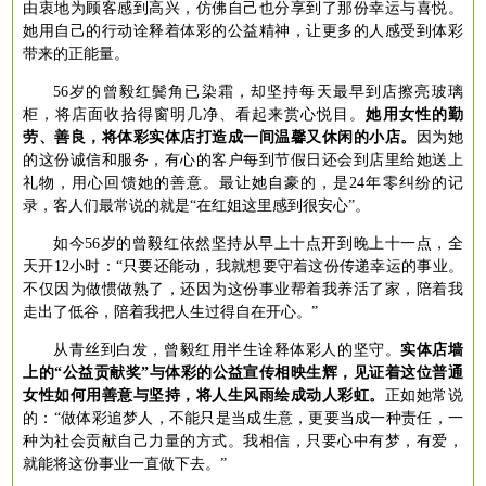
由衷地为顾客感到高兴，仿佛自己也分享到了那份幸运与喜悦。
她用自己的行动诠释着体彩的公益精神，让更多的人感受到体彩
带来的正能量。
56岁的曾毅红鬓角已染霜，却坚持每天最早到店擦亮玻璃
柜，将店面收拾得窗明几净、看起来赏心悦目。
她用女性的勤
劳、善良，将体彩实体店打造成一间温馨又休闲的小店。
因为她
的这份诚信和服务，有心的客户每到节假日还会到店里给她送上
礼物，用心回馈她的善意。最让她自豪的，是
24年零纠纷的记
录，客人们最常说的就是“在红姐这里感到很安心”。
如今
56岁的曾毅红依然坚持从早上十点开到晚上十一点，全
天开12小时：“只要还能动，我就想要守着这份传递幸运的事业。
不仅因为做惯做熟了，还因为这份事业帮着我养活了家，陪着我
走出了低谷，陪着我把人生过得自在开心。”
从青丝到白发，曾毅红用半生诠释体彩人的坚守。
实体店墙
上的
“公益贡献奖”与体彩的公益宣传相映生辉，见证着这位普通
女性如何用善意与坚持，将人生风雨绘成动人彩虹。
正如她常说
的：
“做体彩追梦人，不能只是当成生意，更要当成一种责任，一
种为社会贡献自己力量的方式。我相信，只要心中有梦，有爱，
就能将这份事业一直做下去。”