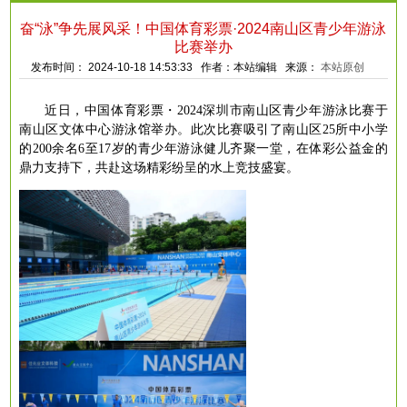
奋“泳”争先展风采！中国体育彩票·2024南山区青少年游泳
比赛举办
发布时间： 2024-10-18 14:53:33 作者：本站编辑 来源：
本站原创
近日，中国体育彩票・
2024深圳市南山区青少年游泳比赛于
南山区文体中心游泳馆举办。此次比赛吸引了南山区25所中小学
的200余名6至17岁的青少年游泳健儿齐聚一堂，在体彩公益金的
鼎力支持下，共赴这场精彩纷呈的水上竞技盛宴。