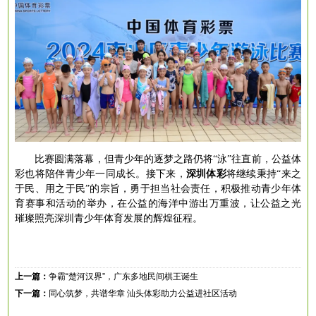
比赛圆满落幕，但青少年的逐梦之路仍将
“泳”往直前，公益体
彩也将陪伴青少年一同成长。接下来，
深圳体彩
将继续秉持
“来之
于民、用之于民”的宗旨，勇于担当社会责任，积极推动青少年体
育赛事和活动的举办，在公益的海洋中游出万重波，让公益之光
璀璨照亮深圳青少年体育发展的辉煌征程。
上一篇：
争霸“楚河汉界”，广东多地民间棋王诞生
下一篇：
同心筑梦，共谱华章 汕头体彩助力公益进社区活动