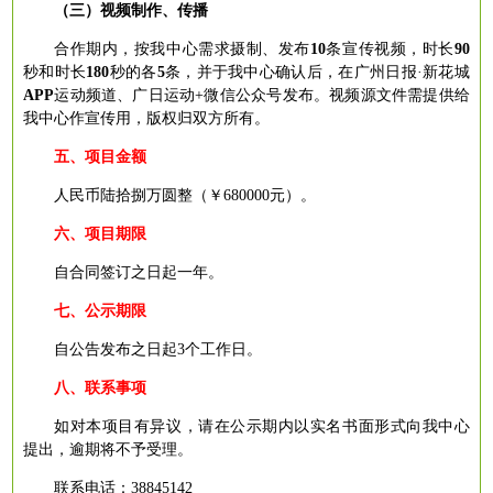
（三）
视频制作、传播
合作期内，按我中心需求摄制、发布
10
条宣传视频，时长
90
秒和时长
180
秒的各
5
条，并于我中心确认后，在广州日报
·新花城
APP
运动频道、广日运动
+微信公众号发布。视频源文件需提供给
我中心作宣传用，版权归双方所有。
五、项目金额
人民币
陆
拾捌万圆整（￥
6
80
0
00
元）。
六、项目期限
自合同签订之日起
一年。
七、公示期限
自公告发布之日起
3个工作日。
八、联系事项
如对本
项目
有异议，请在公示期内以
实名
书面形式向我
中心
提出，逾期将不予受理。
联系电话：
38845142