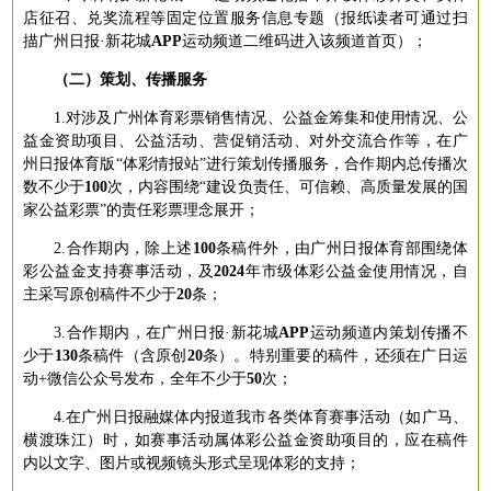
店征召、兑奖流程等
固定位置
服务信息专题（报纸读者可通过扫
描广州日报
·新花城
APP
运动频道二维码进入该频道首页）；
（二）策划、传播服务
1.对涉及广州体育彩票销售情况、公益金筹集和使用情况、公
益金资助项目、公益活动、营促销活动、对外交流合作等，在广
州日报体育版
“体彩情报站”进
行策划传播服务，合作期内总传播次
数不少于
100
次，内容围绕
“建设负责任、可信赖、高质量发展的国
家公益彩票”
的责任彩票理念展开；
2.合作期内，除上述
100
条稿件外，
由广州日报体育部围绕体
彩公益金支持赛事活动
，
及
2024
年市级体彩公益金使用情况
，
自
主采写原创稿件不少于
20
条
；
3.合作期内，在广州日报·新花城
A
PP
运动频道内策划传播不
少于
130
条稿件（含原创
20
条）。特别重要的稿件，还
须
在广日运
动
+微信公众号发布，全年不少于
50
次；
4.在广州日报融媒体内报道我市各类体育赛事活动（如广马、
横渡珠江）时，如赛事活动属体彩公益金资助项目的，应在稿件
内以文字、图片或视频镜头形式
呈现
体彩的支持；