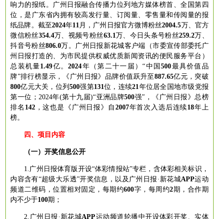
响力的报纸。广州日报融合传播力位列地方媒体榜首、全国第四
位，是广东省内拥有较高发行量、订阅量、零售量和传阅量的报
纸品牌
。
截至
2024
年
1
1
月，广州日报官方微博粉丝
2004.5
万、官方
微信粉丝
354
.4
万、视频号粉丝
63.1
万、今日头条号粉丝
259.2
万、
抖音号粉丝
806.0
万。广州日报新花城客户端（市委宣传部委托广
州日报打造的、为市民提供权威优质新闻资讯的便民服务平台）
总装机量
1.49
亿。
2024
年（第二十一届）
“中国
500
最具价值品
牌
”排行榜显示，《广州日报》品牌价值跃升至
887.65
亿元，突破
800
亿元大关，位列
500
强第
131
位，连续
21
年位居全国地市级党报
第一位；
2024年(第十九届)“亚洲品牌
500
强
”，《广州日报》总榜
排名
142
，这也是《广州日报》自
2007
年首次入选后连续
18
年上
榜。
四、项目内容
（一
）开奖信息公开
1.广州日报体育版开设
“体彩情报站”
专栏，含体彩相关标识，
内容含有
“超级大乐透”
开奖信息，以及广州日报
·新花城
APP
运动
频道二维码，位置相对固定，每期约
600
字，每周约
2
期，合作期
内不少于
100
期；
2.广州日报·新花城
APP
运动频道轮播中开设体彩开奖、实体