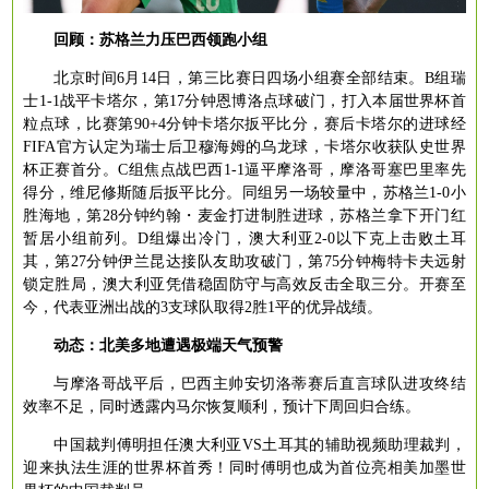
回顾：苏格兰力压巴西领跑小组
北京时间
6月14日，第三比赛日四场小组赛全部结束。B组瑞
士1-1战平卡塔尔，第17分钟恩博洛点球破门，打入本届世界杯首
粒点球，比赛第90+4分钟卡塔尔扳平比分，赛后卡塔尔的进球经
FIFA官方认定为瑞士后卫穆海姆的乌龙球，卡塔尔收获队史世界
杯正赛首分。C组焦点战巴西1-1逼平摩洛哥，摩洛哥塞巴里率先
得分，维尼修斯随后扳平比分。同组另一场较量中，苏格兰1-0小
胜海地，第28分钟约翰・麦金打进制胜进球，苏格兰拿下开门红
暂居小组前列。D组爆出冷门，澳大利亚2-0以下克上击败土耳
其，第27分钟伊兰昆达接队友助攻破门，第75分钟梅特卡夫远射
锁定胜局，澳大利亚凭借稳固防守与高效反击全取三分。开赛至
今，代表亚洲出战的3支球队取得2胜1平的优异战绩。
动态：北美多地遭遇极端天气预警
与摩洛哥战平后，巴西主帅安切洛蒂赛后直言球队进攻终结
效率不足，同时透露内马尔恢复顺利，预计下周回归合练。
中国裁判傅明担任澳大利亚
VS土耳其的辅助视频助理裁判，
迎来执法生涯的世界杯首秀！同时傅明也成为首位亮相美加墨世