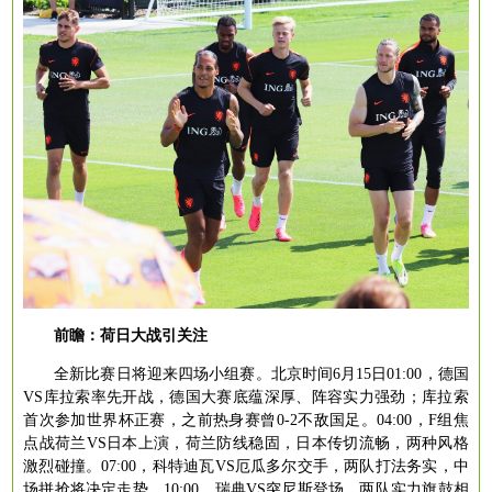
前瞻：荷日大战引关注
全新比赛日将迎来四场小组赛。北京时间
6月15日01:00，德国
VS库拉索率先开战，德国大赛底蕴深厚、阵容实力强劲；库拉索
首次参加世界杯正赛，之前热身赛曾0-2不敌国足。04:00，F组焦
点战荷兰VS日本上演，荷兰防线稳固，日本传切流畅，两种风格
激烈碰撞。07:00，科特迪瓦VS厄瓜多尔交手，两队打法务实，中
场拼抢将决定走势。10:00，瑞典VS突尼斯登场，两队实力旗鼓相