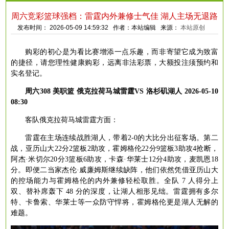
周六竞彩篮球强档：雷霆内外兼修士气佳 湖人主场无退路
发布时间： 2026-05-09 14:59:32 作者：本站编辑 来源：
本站原创
购彩的初心是为看比赛增添一点乐趣，而非寄望它成为致富
的捷径，请您理性健康购彩，远离非法彩票，大额投注须预约和
实名登记。
周六
308 美职篮 俄克拉荷马城雷霆VS 洛杉矶湖人 2026-05-10
08:30
客队俄克拉荷马城雷霆方面：
雷霆在主场连续战胜湖人，带着
2-0的大比分出征客场。第二
战，亚历山大22分2篮板2助攻，霍姆格伦22分9篮板3助攻4抢断，
阿杰·米切尔20分3篮板6助攻，卡森·华莱士12分4助攻，麦凯恩18
分。即便二当家杰伦·威廉姆斯继续缺阵，他们依然凭借亚历山大
的控场能力与霍姆格伦的内外兼修轻松取胜。全队 7 人得分上
双、替补席轰下 48 分的深度，让湖人相形见绌。雷霆拥有多尔
特、卡鲁索、华莱士等一众防守悍将，霍姆格伦更是湖人无解的
难题。