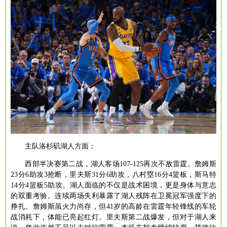
主队洛杉矶湖人方面：
西部半决赛第二战，湖人客场
107-125再次不敌雷霆。詹姆斯
23分6助攻3抢断，里夫斯31分6助攻，八村塁16分4篮板，斯马特
14分4篮板5助攻。湖人面临的不仅是战术困境，更是身体与意志
的双重考验。连续两场失利暴露了湖人残阵在卫冕冠军强度下的
挣扎。詹姆斯虽火力尚存，但41岁的高龄在雷霆年轻锋线的车轮
战消耗下，体能已亮起红灯。里夫斯第二战爆发，但对于湖人来