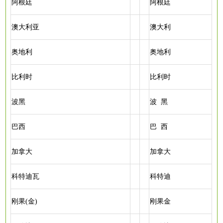
阿根廷
阿根廷
澳大利亚
澳大利
奥地利
奥地利
比利时
比利时
波黑
波
黑
巴西
巴
西
加拿大
加拿大
科特迪瓦
科特迪
刚果
(金)
刚果金