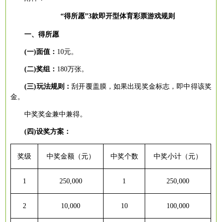
“得所愿”3款即开型体育彩票游戏规则
一、得所愿
(一)面值：
10
元。
(二)奖组：
180
万张。
(三)玩法规则：
刮开覆盖膜，如果出现奖金标志，即中得该奖
金。
中奖奖金兼中兼得。
(四)设奖方案：
奖级
中奖金额（元）
中奖个数
中奖小计（元）
1
250,000
1
250,000
2
10,000
10
100,000