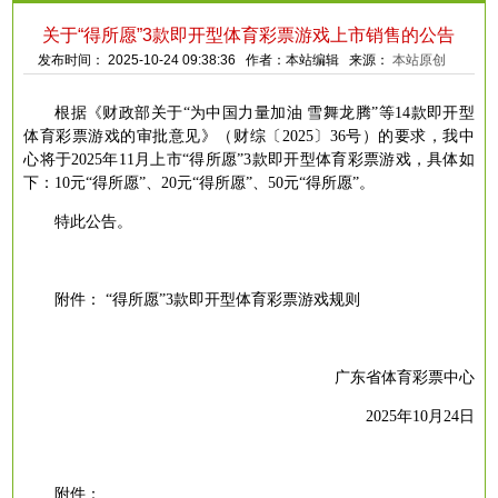
关于“得所愿”3款即开型体育彩票游戏上市销售的公告
发布时间： 2025-10-24 09:38:36 作者：本站编辑 来源：
本站原创
根据《财政部关于
“为中国力量加油 雪舞龙腾”
等
14款即开型
体育彩票游戏的审批意见
》（
财综
〔
2
02
5〕36
号）的要
求，我中
心将于
2
025
年
11
月上市
“得所愿”3款即开型体育彩票游戏，具体如
下：
10
元
“得所愿”、
20
元
“得所愿”、5
0
元
“得所愿”。
特此公告。
附件：
“得所愿”3款即开型体育彩票游戏规则
广东省
体育彩票中心
2
025
年
10
月
24
日
附件：