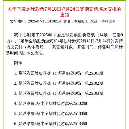
关于下发足球彩票7月18日-7月24日奖期竞猜场次安排的
通知
发布时间： 2025-07-15 14:38:14 作者：本站编辑 来源：
本站原创
我中心制定了
2025年中国足球彩票胜负游戏（14场、任选9
场）、6场半全场胜负游戏和4场进球游戏7月18日-7月24日的竞猜
场次安排（具体附后），其竞猜对象、开售时间、停售时间和计
奖时间均以本文为准。
附件
1. 足球彩票胜负游戏（14场和任选9场）第25101期
2. 足球彩票胜负游戏（14场和任选9场）第25102期
3. 足球彩票胜负游戏（14场和任选9场）第25103期
4. 足球彩票6场半全场胜负游戏第25132期
5. 足球彩票6场半全场胜负游戏第25133期
6. 足球彩票6场半全场胜负游戏第25134期