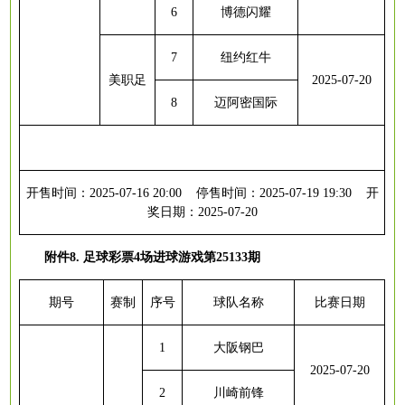
6
博德闪耀
7
纽约红牛
美职足
2025-07-20
8
迈阿密国际
开售时间：
2025-07-16 20:00 停售时间：2025-07-19 19:30 开
奖日期：2025-07-20
附件
8. 足球彩票4场进球游戏第25133期
期号
赛制
序号
球队名称
比赛日期
1
大阪钢巴
2025-07-20
2
川崎前锋