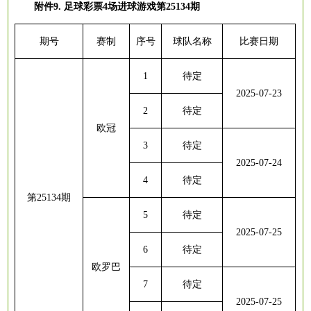
附件
9. 足球彩票4场进球游戏第25134期
期号
赛制
序号
球队名称
比赛日期
1
待定
2025-07-23
2
待定
欧冠
3
待定
2025-07-24
4
待定
第
25134期
5
待定
2025-07-25
6
待定
欧罗巴
7
待定
2025-07-25