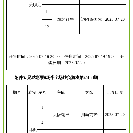
美职足
11
纽约红牛
迈阿密国际
2025-07-20
12
开售时间：
2025-07-16 20:00 停售时间：2025-07-19 19:30 开
奖日期：2025-07-20
附件
5. 足球彩票6场半全场胜负游戏第25133期
期号
赛制
序号
主队
客队
比赛日期
1
大阪钢巴
川崎前锋
2025-07-20
2
日职