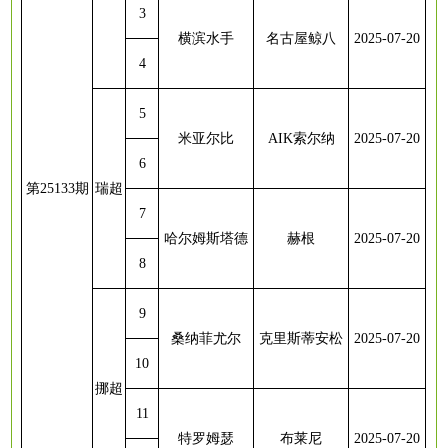
3
横滨水手
名古屋鲸八
2025-07-20
4
5
米亚尔比
AIK索尔纳
2025-07-20
6
第
25133期
瑞超
7
哈尔姆斯塔德
赫根
2025-07-20
8
9
桑纳菲尤尔
克里斯蒂安松
2025-07-20
10
挪超
11
特罗姆瑟
布莱尼
2025-07-20