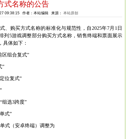
方式名称的公告
-27 09:38:15 作者：本站编辑 来源：
本站原创
式、购买方式名称的标准化与规范性，自
2
025
年
7月1日
、排列5游戏调整部分购买方式名称，销售终端和票面展示
，具体如下：
前区组合复式”
式”
选定位复式”
”
“组选3跨度”
单式”
）、单式（安卓终端）调整为