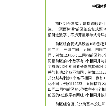
中国体
前区组合复式：是指购彩者可
注。（票面标明
“前区组合复式票
部所选数字，不拆开显示单式号码
前区组合复式共设置
10种形
同二同、三组二同、五同、四同
同，例如123456；二同指前区的6
同指前区的6个数字有3个相同并与其
字有两组2个相同并分别与其他2个各
并与其他2个各不相同，例如1111
并分别与剩余1个各不相同，例如1
此不同，例如112233；五同指前区
四同二同指前区的6位数字有4个相
前区的6位数字有两组3个相同并彼此
前区组合复式分为基本投注和