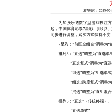
发布时间： 2025-06
为加强乐透数字型游戏投注方
起，中国体育彩票7星彩、排列3
同步进行调整，购买方式保持不变
7星彩：“前区全组合”调整为“
排列
3：“直选”调整为“直选单
“直选复式”调整为“直
“组选”调整为“组选单式
“组选3跨度复式”调整为
“混选”调整为“直组混合
排列
5：“直选”（传统终端
“直选单式”