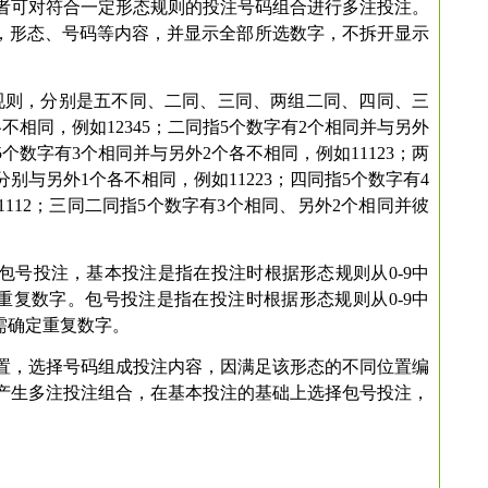
者可对符合一定形态规则的投注号码组合进行多注投注。
样，形态、号码等内容，并显示全部所选数字，不拆开显示
规则，分别是五不同、二同、三同、两组二同、四同、三
不相同，例如12345；二同指5个数字有2个相同并与另外
5个数字有3个相同并与另外2个各不相同，例如11123；两
别与另外1个各不相同，例如11223；四同指5个数字有4
1112；三同二同指5个数字有3个相同、另外2个相同并彼
包号投注，基本投注是指在投注时根据形态规则从
0-9中
定重复数字。包号投注是指在投注时根据形态规则从0-9中
无需确定重复数字。
置，选择号码组成投注内容，因满足该形态的不同位置编
产生多注投注组合，在基本投注的基础上选择包号投注，
。