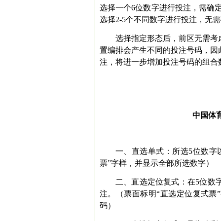
选择一个6位数字进行投注，需确定
选择2-5个不同数字进行投注，无
选择指定形态后，前区无需考
置编排会产生不同的投注号码，因
注，将进一步增加投注号码的组合
中国体
一、直选单式：所选
5位数字
票”字样，并显示全部所选数字）
二、直选定位复式：在
5位数
注。（票面标明“直选定位复式票
码）