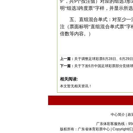
9”，共9个投注值）对应的组选3
明“组选3跨度票”字样，并显示所
五、直组混合单式：对至少一
注（票面标明“直组混合单式票”
倍数等内容。）
上一篇：
关于调整足球彩票6月28日、6月29
下一篇：
关于下发6月中国足球彩票部分竞猜
相关阅读:
本文暂无相关资讯！
中心简介
|
政
广东体彩客服热线：95086
版权所有：广东省体育彩票中心 | Copyright(C)201