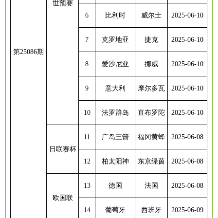
世预赛
6
比利时
威尔士
2025-06-10
7
克罗地亚
捷克
2025-06-10
第
25086期
8
爱沙尼亚
挪威
2025-06-10
9
意大利
摩尔多瓦
2025-06-10
10
法罗群岛
直布罗陀
2025-06-10
11
广岛三箭
福冈黄蜂
2025-06-08
日联赛杯
12
柏太阳神
东京绿茵
2025-06-08
13
德国
法国
2025-06-08
欧国联
14
葡萄牙
西班牙
2025-06-09