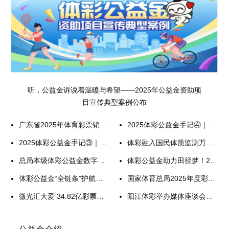
听，公益金诉说着温暖与希望——2025年公益金资助项
目宣传典型案例公布
广东省2025年体育彩票销售及省本级体彩公益金使用情况公告
2025体彩公益金手记④｜3181万元，推动广东体育向新而行
2025体彩公益金手记③｜3200.5万元，让更多少年拥抱体育热爱
体彩融入国民体质监测万里行活动 宣传热度倍增
总局本级体彩公益金数字背后的故事
体彩公益金助力田径梦！2026年湛江市田径公开赛暨青少年选拔赛鸣枪开赛
体彩公益金“全链条”护航，推动匹克球赛“全程精彩”
国家体育总局2025年度彩票公益金使用情况
微光汇大爱 34.82亿彩票公益金赋能体育强国建设
阳江体彩举办媒体座谈会暨公益金资助项目走访活动
冲线！体彩公益金助力2026中国田径大众达标赛肇庆站圆满落幕
体育科普中国行 健身知识传万家