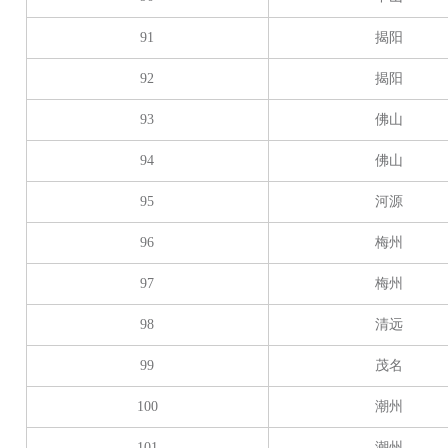
91
揭阳
92
揭阳
93
佛山
94
佛山
95
河源
96
梅州
97
梅州
98
清远
99
茂名
100
潮州
101
潮州